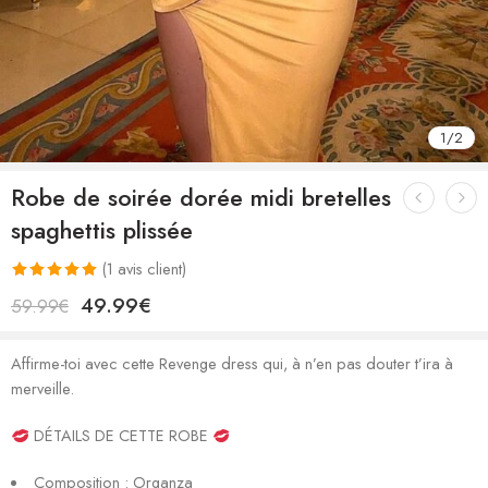
1
/
2
Robe de soirée dorée midi bretelles
spaghettis plissée
(
1
avis client)
Noté
1
5.00
49.99
€
59.99
€
sur 5 basé
sur
notation
Affirme-toi avec cette Revenge dress qui, à n’en pas douter t’ira à
client
merveille.
DÉTAILS DE CETTE ROBE
Composition : Organza