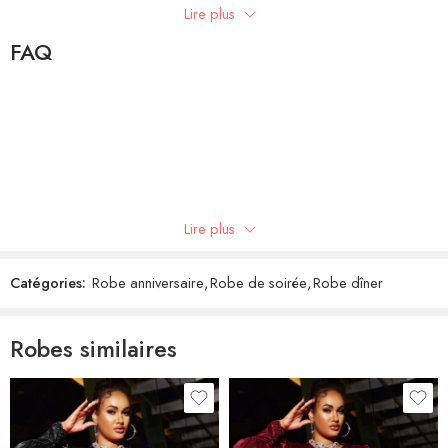
Lire plus
Write a review
FAQ
Showing 1 - 1 of 1 review
Trier par
Note
5
sur 5
Aliénor
(client confirmé)
–
23 juillet 2022
Lire plus
Catégories:
Robe anniversaire
,
Robe de soirée
,
Robe dîner
Robes similaires