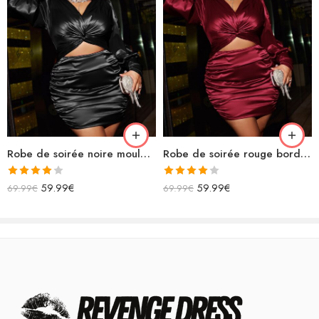
Robe de soirée noire moulante en satin grande taille
Robe de soirée rouge bordeaux en satin grande taille moulante
Note
Note
59.99
€
59.99
€
69.99
€
69.99
€
4.00
sur
4.00
sur
5
5