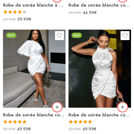
Robe de soirée blanche à paillettes midi avec bretelles spaghettis décolleté v dos nu
Robe de soirée blanche courte asymétrique manche longue avec traîne
44.99
€
49.99
€
Note
4.33
59.99
€
69.99
€
sur 5
SALE
SALE
Robe de soirée blanche courte en satin asymétrique manche longue froncée
Robe de soirée blanche courte en satin col montant
Note
5.00
Note
5.00
49.99
€
49.99
€
59.99
€
59.99
€