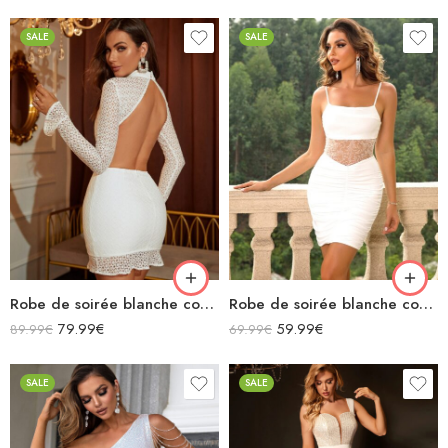
sur 5
sur 5
SALE
SALE
Robe de soirée blanche courte moulante à dentelles ajourée manches longues col montant dos nu
Robe de soirée blanche courte moulante ajourée bretelles spaghettis
79.99
€
59.99
€
89.99
€
69.99
€
SALE
SALE