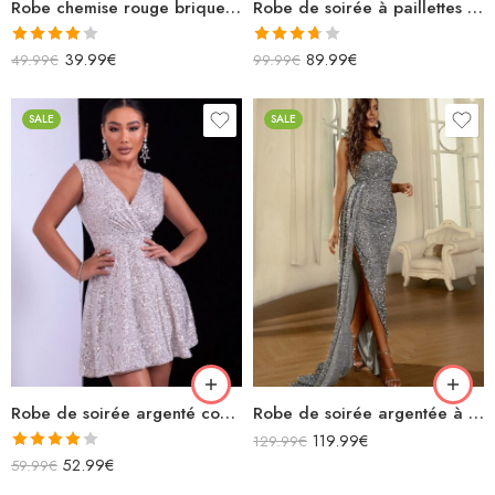
Robe chemise rouge brique en satin longue manches longues avec cordon
Robe de soirée à paillettes argentée sirène longue manches longues décolleté
Note
Note
39.99
€
89.99
€
49.99
€
99.99
€
4.00
sur
3.67
sur
5
5
SALE
SALE
Robe de soirée argenté courte patineuse à paillettes sans manches décolleté
Robe de soirée argentée à paillettes asymétrique fendue avec traîne
119.99
€
129.99
€
Note
52.99
€
59.99
€
4.00
sur