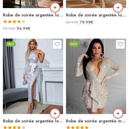
Robe de soirée argentée longue à paillettes manches longues sirène
Robe de soirée argentée longue à sequins col carré sans manches moulante
79.99
€
89.99
€
Note
94.99
€
99.99
€
4.00
sur
5
SALE
SALE
Robe de soirée argentée longue asymétrique manches longues à paillettes avec ceinture nœud fendue
Robe de soirée argentée moulante à paillettes décolleté v profond manches longues et froufrous