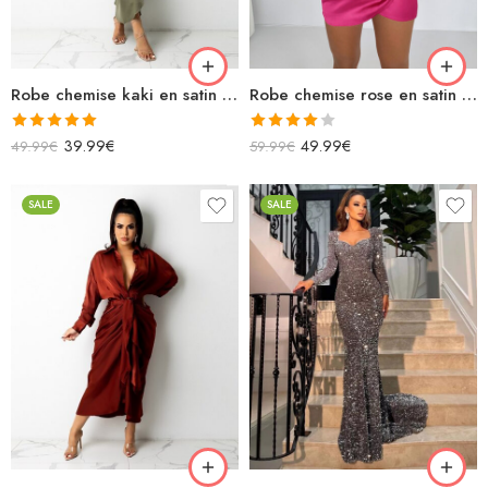
Robe chemise kaki en satin longue manches longues avec cordon
Robe chemise rose en satin courte manches longues
Note
5.00
Note
39.99
€
49.99
€
49.99
€
59.99
€
sur 5
4.00
sur
5
SALE
SALE