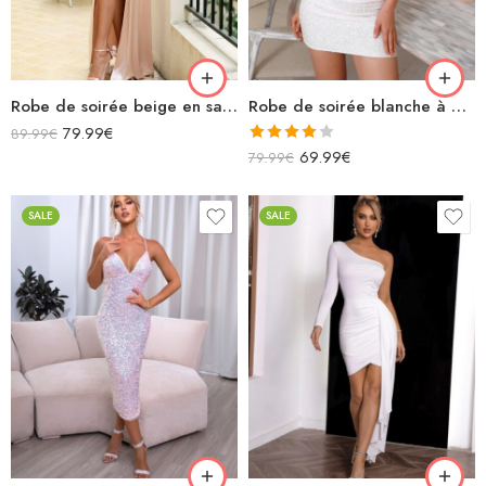
Robe de soirée beige en satin longue épaules dénudées décolleté fendue
Robe de soirée blanche à paillettes épaules dénudées courte moulante
79.99
€
89.99
€
Note
69.99
€
79.99
€
4.00
sur
5
SALE
SALE