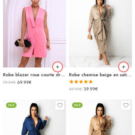
Robe blazer rose courte droite sans manches
Robe chemise beige en satin longue manches longues avec cordon
69.99
€
79.99
€
Note
5.00
39.99
€
49.99
€
sur 5
SALE
SALE