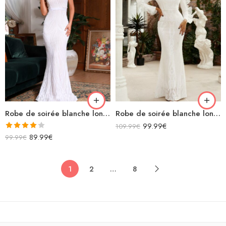
Robe de soirée blanche longue sirène bustier à paillettes moulante
Robe de soirée blanche longue sirène manches longues avec volants
99.99
€
109.99
€
Note
89.99
€
99.99
€
4.00
sur
5
1
2
…
8