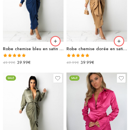
Robe chemise bleu en satin longue manches longues avec cordon
Robe chemise dorée en satin longue manches longues avec cordon
Note
5.00
Note
5.00
39.99
€
39.99
€
49.99
€
49.99
€
sur 5
sur 5
SALE
SALE