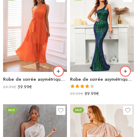
Robe de soirée asymétrique orange longue plissée avec ceinture sans manches
Robe de soirée asymétrique verte émeraude longue sirène sans manches
59.99
€
69.99
€
Note
89.99
€
99.99
€
4.00
sur
5
SALE
SALE