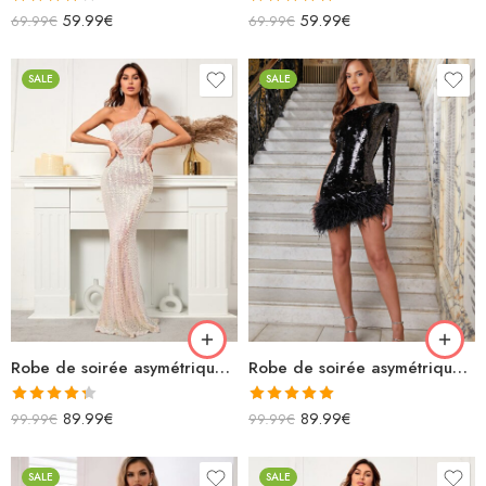
Note
Note
5.00
59.99
€
59.99
€
69.99
€
69.99
€
4.00
sur
sur 5
5
SALE
SALE
Robe de soirée asymétrique blanche longue sirène sans manches
Robe de soirée asymétrique noire à plumes courte à sequins
Note
4.33
Note
5.00
89.99
€
89.99
€
99.99
€
99.99
€
sur 5
sur 5
SALE
SALE