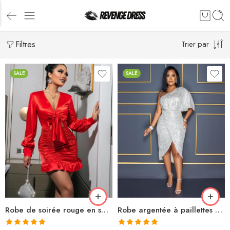
Filtres
Trier par
SALE
SALE
Robe argentée à paillettes asymétrique fendue
Robe de soirée rouge en satin à volants courte avec découpes et nœuds manches longues