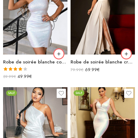
Robe de soirée blanche courte paillette asymétrique avec manches chaînettes
Robe de soirée blanche crème longue fendue chic à paillettes
69.99
€
79.99
€
Note
49.99
€
59.99
€
4.00
sur
5
SALE
SALE