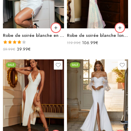
Robe de soirée blanche en satin asymétrique motif léopard
Robe de soirée blanche longue à bretelles décolleté v sans manches
106.99
€
119.99
€
Note
39.99
€
59.99
€
4.00
sur
5
SALE
SALE