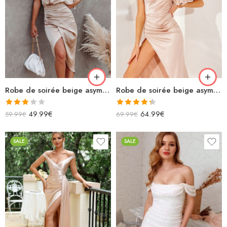
Robe de soirée beige asymétrique en satin
Robe de soirée beige asymétrique en satin manche bouffante longue fendue
Note
Note
4.33
49.99
€
64.99
€
59.99
€
69.99
€
3.00
sur 5
sur 5
SALE
SALE