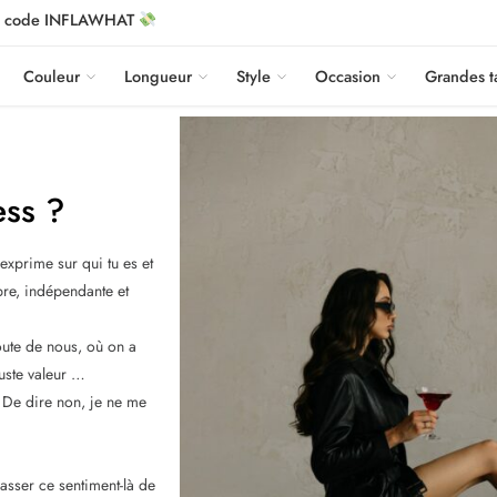
le code INFLAWHAT
Couleur
Longueur
Style
Occasion
Grandes ta
ess ?
’exprime sur qui tu es et
bre, indépendante et
ute de nous, où on a
juste valeur …
. De dire non, je ne me
sser ce sentiment-là de