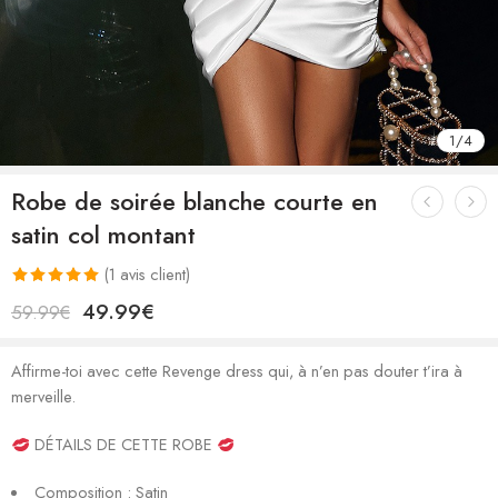
1
/
4
Robe de soirée blanche courte en
satin col montant
(
1
avis client)
Noté
1
5.00
49.99
€
59.99
€
sur 5 basé
sur
notation
Affirme-toi avec cette Revenge dress qui, à n’en pas douter t’ira à
client
merveille.
DÉTAILS DE CETTE ROBE
Composition : Satin