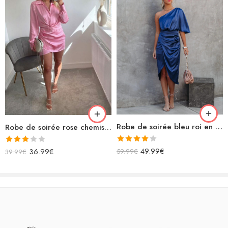
Robe de soirée bleu roi en satin asymétrique
Robe de soirée rose chemisier en satin
Note
Note
49.99
€
36.99
€
59.99
€
39.99
€
4.00
sur
3.00
5
sur 5