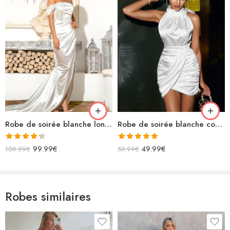
Robe de soirée blanche longue fendue épaules dénudées en satin avec traîne
Robe de soirée blanche courte en satin col montant
Note
4.33
Note
5.00
99.99
€
49.99
€
109.99
€
59.99
€
sur 5
sur 5
Robes similaires