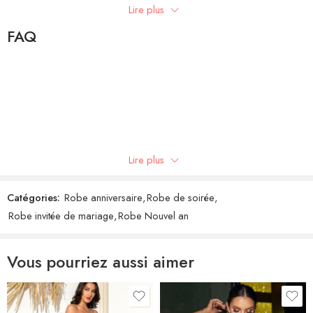
Lire plus
Write a review
FAQ
Showing 1 - 1 of 1 review
Trier par
Note
5
sur 5
Chimène
(client confirmé)
–
11 juillet 2021
Lire plus
Catégories:
Robe anniversaire
,
Robe de soirée
,
Robe invitée de mariage
,
Robe Nouvel an
Vous pourriez aussi aimer