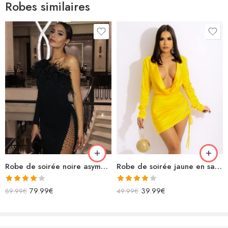
Robes similaires
Robe de soirée noire asymétrique à plumes fendue
Robe de soirée jaune en satin moulante maxi décolleté
Note
Note
79.99
€
39.99
€
89.99
€
49.99
€
4.00
sur
4.00
sur
5
5