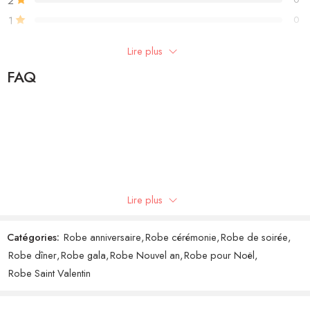
2
1
0
Lire plus
Write a review
FAQ
Showing 1 - 1 of 1 review
Trier par
Note
3
Monique
(client confirmé)
–
2 avril 2022
sur 5
Lire plus
Catégories:
Robe anniversaire
,
Robe cérémonie
,
Robe de soirée
,
Robe dîner
,
Robe gala
,
Robe Nouvel an
,
Robe pour Noël
,
Robe Saint Valentin