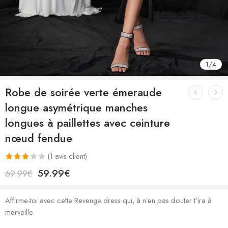
1
/
4
Robe de soirée verte émeraude
longue asymétrique manches
longues à paillettes avec ceinture
nœud fendue
(
1
avis client)
Noté
1
59.99
€
69.99
€
3.00
sur 5
Affirme-toi avec cette Revenge dress qui, à n’en pas douter t’ira à
basé
merveille.
sur
notation