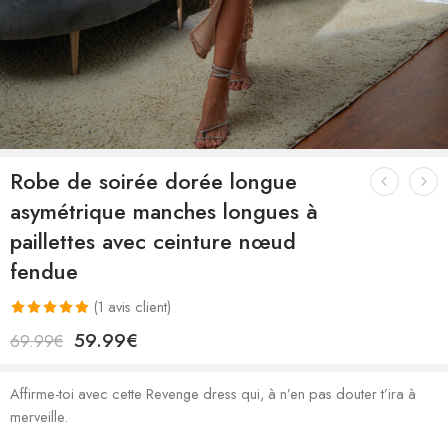
Robe de soirée dorée longue
asymétrique manches longues à
paillettes avec ceinture nœud
fendue
(
1
avis client)
Noté
1
5.00
59.99
€
69.99
€
sur 5 basé
sur
notation
Affirme-toi avec cette Revenge dress qui, à n’en pas douter t’ira à
client
merveille.