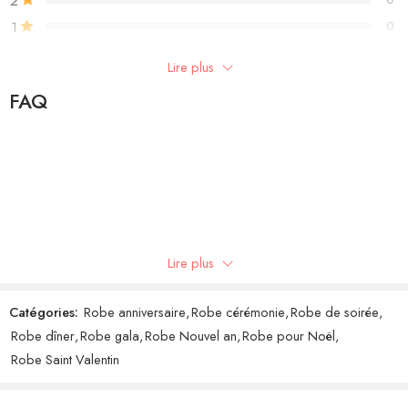
2
1
0
Lire plus
Write a review
FAQ
Showing 1 - 1 of 1 review
Trier par
Note
5
sur 5
Félicie
(client confirmé)
–
22 novembre 2021
Lire plus
Catégories:
Robe anniversaire
,
Robe cérémonie
,
Robe de soirée
,
Robe dîner
,
Robe gala
,
Robe Nouvel an
,
Robe pour Noël
,
Robe Saint Valentin