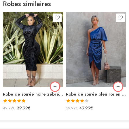
Robes similaires
Robe de soirée bleu roi en satin asymétrique
Robe de soirée noire zébrée longue moulante
Note
Note
5.00
49.99
€
39.99
€
59.99
€
49.99
€
4.00
sur
sur 5
5