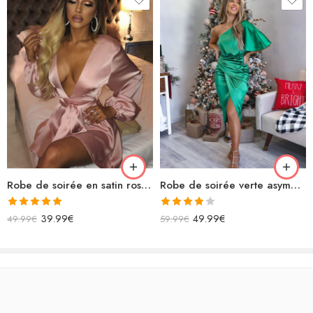
Robe de soirée en satin rose poudré fluide
Robe de soirée verte asymétrique en satin
Note
5.00
Note
39.99
€
49.99
€
49.99
€
59.99
€
sur 5
4.00
sur
5