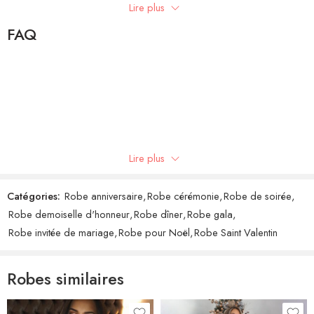
Lire plus
Be the first to review!
FAQ
Avis
Il n'y a pas encore d'avis.
Lire plus
Catégories:
Robe anniversaire
,
Robe cérémonie
,
Robe de soirée
,
Robe demoiselle d'honneur
,
Robe dîner
,
Robe gala
,
Robe invitée de mariage
,
Robe pour Noël
,
Robe Saint Valentin
Robes similaires