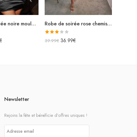
Robe de soirée noire moulante en satin grande taille
Robe de soirée rose chemisier en satin
Note
5.0
Note
€
4
36.99
€
59.99
€
39.99
€
sur 5
3.00
sur 5
Newsletter
Rejoins la fête et bénéficie d’offres uniques !