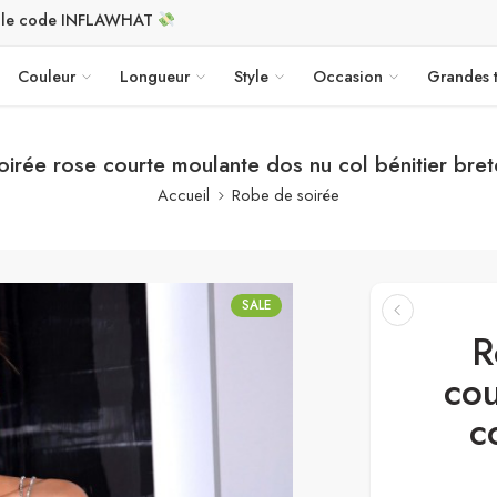
c le code INFLAWHAT
Couleur
Longueur
Style
Occasion
Grandes t
irée rose courte moulante dos nu col bénitier brete
Accueil
Robe de soirée
SALE
R
cou
c