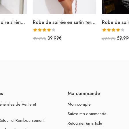
Robe de soirée noire sirène longue bretelles croisées
Robe de soirée en satin terracotta courte moulante
Note
Note
39.99
€
59.99
49.99
€
69.99
€
4.00
sur
4.00
sur
5
5
ns
Ma commande
énérales de Vente et
Mon compte
Suivre ma commande
 Retour et Remboursement
Retourner un article