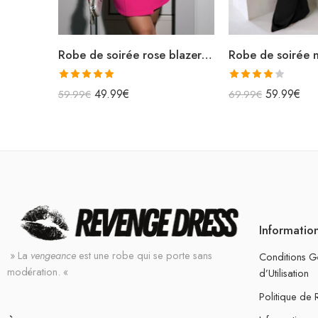
Robe de soirée rose blazer courte sans manches
Note
5.00
Note
49.99
€
59.99
€
59.99
€
69.99
€
sur 5
4.00
sur
5
Informatio
» La
vengeance
est une robe qui se porte sans
Conditions G
modération. «
d’Utilisation
Politique de