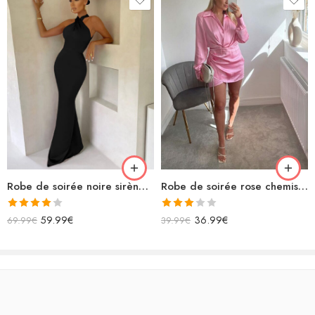
Robe de soirée noire sirène longue bretelles croisées
Robe de soirée rose chemisier en satin
Note
Note
59.99
€
36.99
€
69.99
€
39.99
€
4.00
sur
3.00
5
sur 5