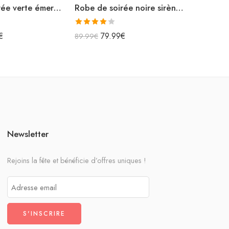
Robe de soirée verte émeraude en satin col bénitier
Robe de soirée noire sirène à paillettes et épaulettes fendue
Note
Note
€
79.99
€
7
89.99
€
89.99
€
4.00
sur
4.00
sur
5
5
Newsletter
Rejoins la fête et bénéficie d’offres uniques !