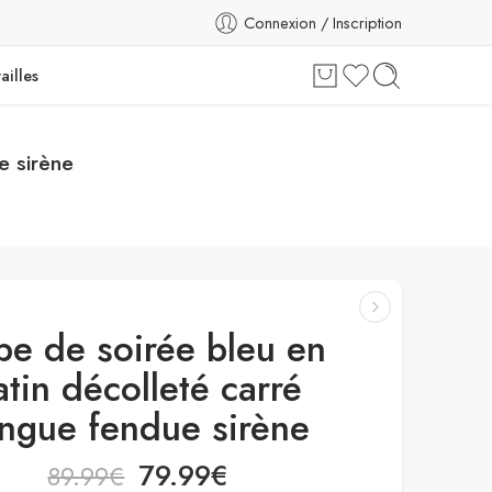
Connexion / Inscription
ailles
e sirène
be de soirée bleu en
atin décolleté carré
ongue fendue sirène
79.99
€
89.99
€