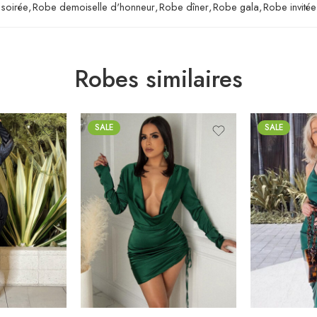
soirée
,
Robe demoiselle d'honneur
,
Robe dîner
,
Robe gala
,
Robe invité
Robes similaires
SALE
SALE