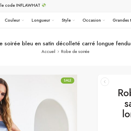
c le code INFLAWHAT
Couleur
Longueur
Style
Occasion
Grandes t
 soirée bleu en satin décolleté carré longue fendu
Accueil
Robe de soirée
SALE
Ro
s
l