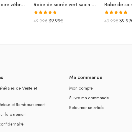
Robe de soirée noire zébrée longue moulante
Robe de soirée vert sapin en satin moulante courte
Note
5.00
Note
5.00
39.99
€
39.99
49.99
€
49.99
€
sur 5
sur 5
ns
Ma commande
énérales de Vente et
Mon compte
Suivre ma commande
 Retour et Remboursement
Retourner un article
sur le paiement
onfidentialité