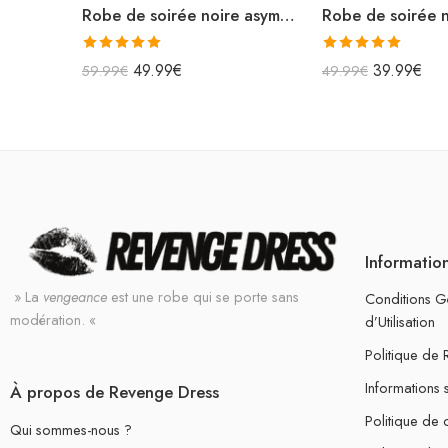
Robe de soirée noire asymétrique en satin midi
Note
5.00
Note
5.00
49.99
€
39.99
€
59.99
€
49.99
€
sur 5
sur 5
Informatio
» La
vengeance
est une robe qui se porte sans
Conditions G
modération. «
d’Utilisation
Politique de
Informations 
À propos de Revenge Dress
Politique de c
Qui sommes-nous ?