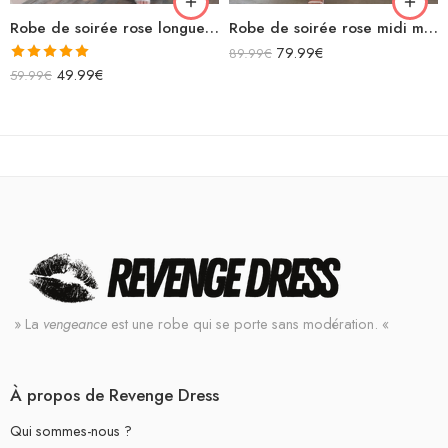
Robe de soirée rose longue en satin bretelles spaghettis avec découpes
Robe de soirée rose midi moulante fendue manches courtes découpe sexy avec chaînette zigzag dans le dos
79.99
€
89.99
€
Note
5.00
49.99
€
59.99
€
sur 5
» La
vengeance
est une robe qui se porte sans modération. «
À propos de Revenge Dress
Qui sommes-nous ?