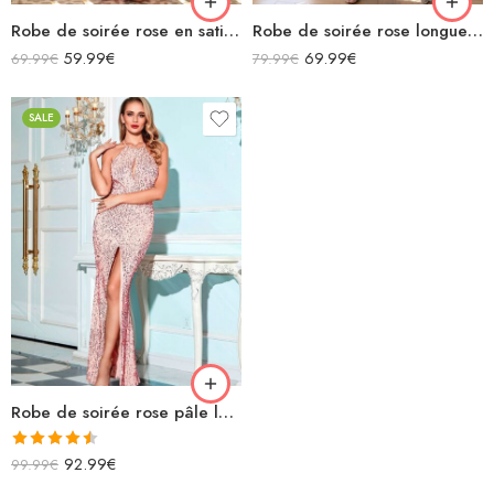
Robe de soirée rose en satin longue fendue col bénitier bretelles spaghettis croisées dans le dos avec lacets
Robe de soirée rose longue asymétrique avec volants plissée
59.99
€
69.99
€
69.99
€
79.99
€
SALE
Robe de soirée rose pâle longue à paillettes ras du cou fendue sequins
Note
4.50
92.99
€
99.99
€
sur 5