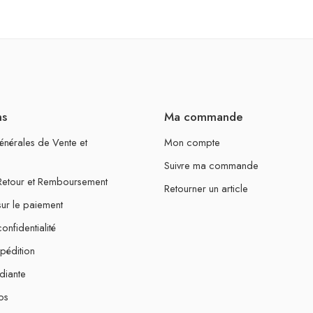
ns
Ma commande
énérales de Vente et
Mon compte
Suivre ma commande
 Retour et Remboursement
Retourner un article
sur le paiement
onfidentialité
xpédition
diante
os