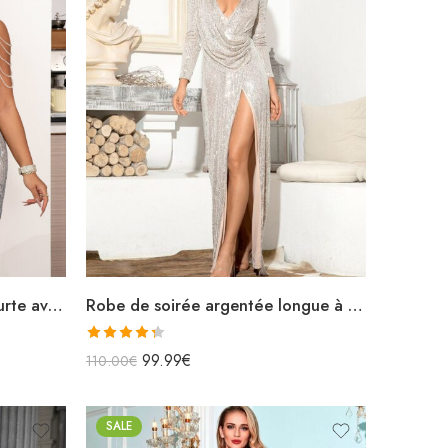
Robe de soirée argentée courte avec paillettes fendue avec chaînettes épaules
Robe de soirée argentée longue à paillettes fendue décolleté v manches longues
Note
4.33
99.99
€
110.00
€
sur 5
SALE