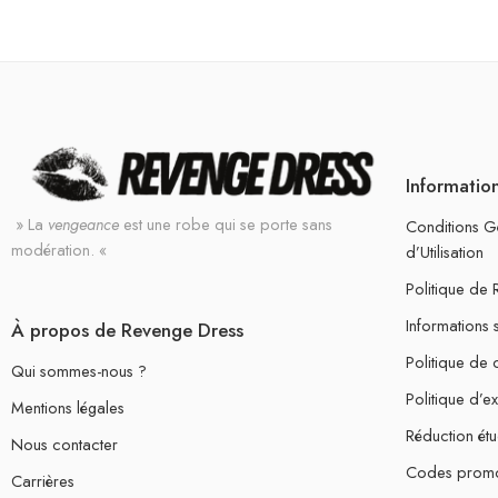
Informatio
» La
vengeance
est une robe qui se porte sans
Conditions G
modération. «
d’Utilisation
Politique de
Informations 
À propos de Revenge Dress
Politique de c
Qui sommes-nous ?
Politique d’e
Mentions légales
Réduction étu
Nous contacter
Codes prom
Carrières