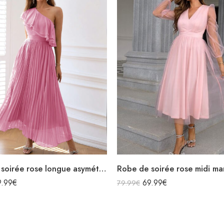
Robe de soirée rose longue asymétrique avec volants plissée
9.99
€
69.99
€
79.99
€