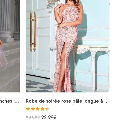
Robe de soirée rose midi manches longues transparentes col v
Robe de soirée rose pâle longue à paillettes ras du cou fendue sequins
Note
4.50
92.99
€
99.99
€
sur 5