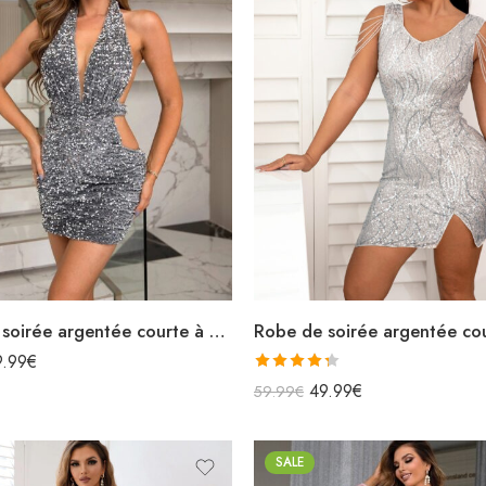
Robe de soirée argentée courte à paillettes licou décolleté dos nu
9.99
€
Note
4.33
49.99
€
59.99
€
sur 5
SALE