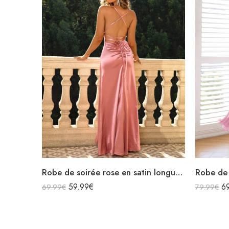
Robe de soirée rose en satin longue fendue col bénitier bretelles spaghettis croisées dans le dos avec lacets
59.99
€
6
69.99
€
79.99
€