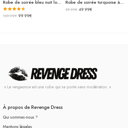
Robe de soirée bleu nuit longue à paillettes sirène épaules dénudées avec chaînettes sur les épaules
Robe de soirée turquoise à paillettes asymétrique courte moulante sans manches avec lacets dans le dos
49.99
€
59.99
€
Note
4.50
99.99
€
109.99
€
sur 5
» La
vengeance
est une robe qui se porte sans modération. «
À propos de Revenge Dress
Qui sommes-nous ?
Mentions légales