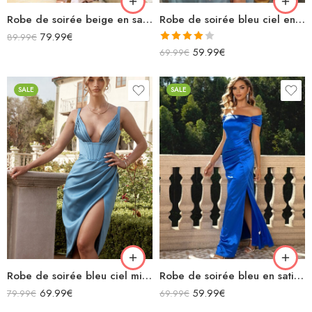
Robe de soirée beige en satin longue épaules dénudées décolleté fendue
Robe de soirée bleu ciel en satin longue fendue bretelles spaghettis col bénitier lacets dans le dos
79.99
€
89.99
€
Note
59.99
€
69.99
€
4.00
sur
5
SALE
SALE
Robe de soirée bleu ciel midi moulante en satin décolleté sans manches fendue drapée
Robe de soirée bleu en satin épaules dénudées fendue
69.99
€
59.99
€
79.99
€
69.99
€