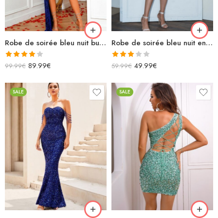
Robe de soirée bleu nuit bustier courte à paillettes avec fente asymétrique
Robe de soirée bleu nuit en satin asymétrique fendue mi longue
Note
Note
89.99
€
49.99
€
99.99
€
59.99
€
4.00
sur
3.00
5
sur 5
SALE
SALE