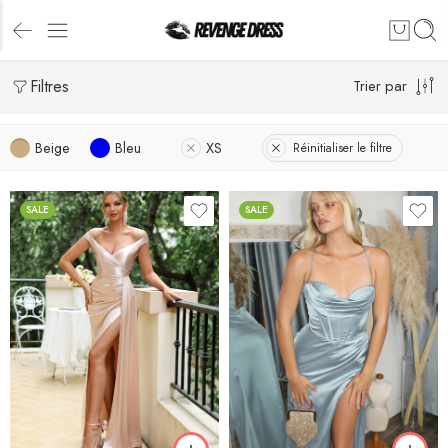
Filtres
Trier par
Beige
Bleu
XS
Réinitialiser le filtre
SALE
SALE