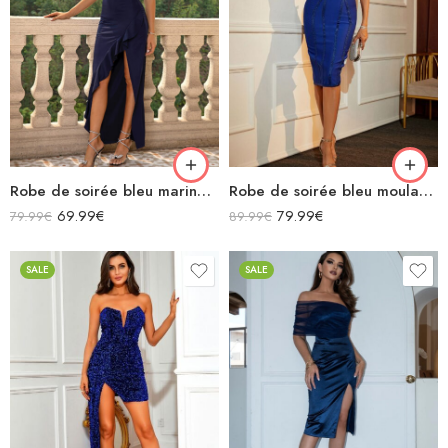
Robe de soirée bleu marine en satin longue bretelles spaghettis fendue à volants col carré
Robe de soirée bleu moulante midi à bretelles décolleté à paillettes
69.99
€
79.99
€
79.99
€
89.99
€
SALE
SALE