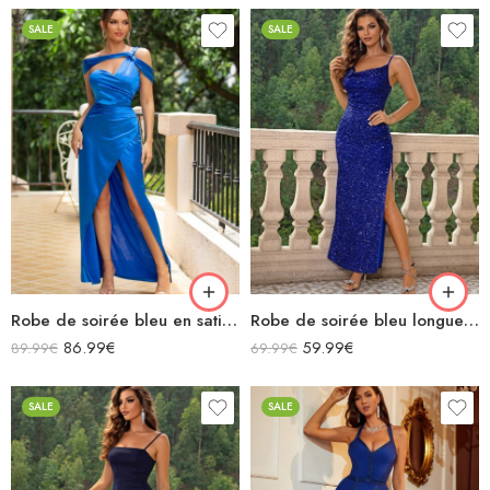
SALE
SALE
Robe de soirée bleu en satin longue asymétrique épaules dénudées fendue
Robe de soirée bleu longue col bénitier bretelles spaghettis fendu à paillettes
86.99
€
59.99
€
89.99
€
69.99
€
SALE
SALE