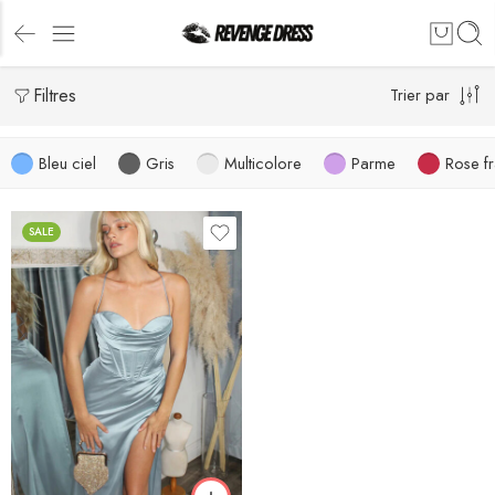
Filtres
Trier par
Bleu ciel
Gris
Multicolore
Parme
Rose f
SALE