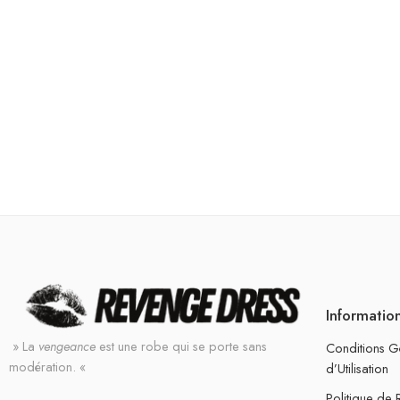
Informatio
» La
vengeance
est une robe qui se porte sans
Conditions G
modération. «
d’Utilisation
Politique de