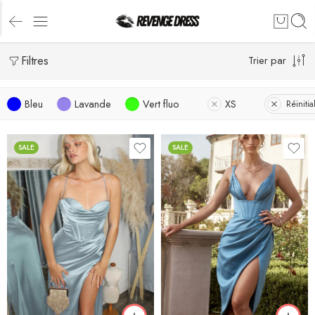
Filtres
Trier par
Bleu
Lavande
Vert fluo
XS
Réinitial
SALE
SALE