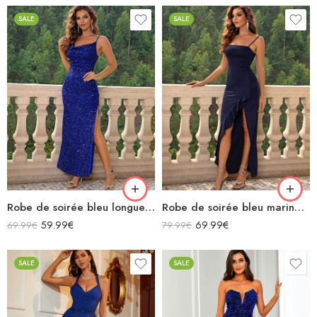
SALE
SALE
Robe de soirée bleu longue col bénitier bretelles spaghettis fendu à paillettes
Robe de soirée bleu marine en satin longue bretelles spaghettis fendue à volants col carré
59.99
€
69.99
€
69.99
€
79.99
€
SALE
SALE