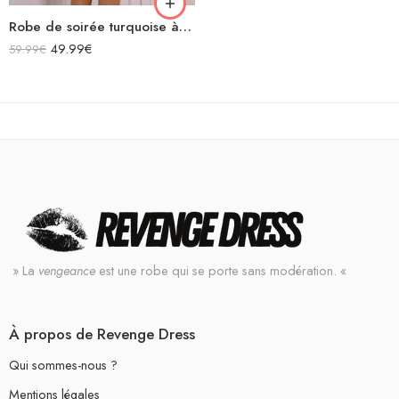
Robe de soirée turquoise à paillettes asymétrique courte moulante sans manches avec lacets dans le dos
49.99
€
59.99
€
» La
vengeance
est une robe qui se porte sans modération. «
À propos de Revenge Dress
Qui sommes-nous ?
Mentions légales