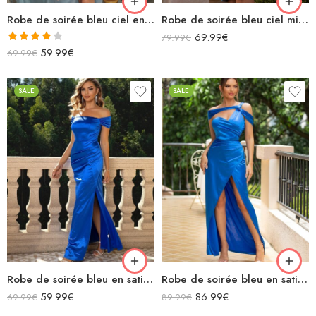
Robe de soirée bleu ciel en satin longue fendue bretelles spaghettis col bénitier lacets dans le dos
Robe de soirée bleu ciel midi moulante en satin décolleté sans manches fendue drapée
69.99
€
79.99
€
Note
59.99
€
69.99
€
4.00
sur
5
SALE
SALE
Robe de soirée bleu en satin épaules dénudées fendue
Robe de soirée bleu en satin longue asymétrique épaules dénudées fendue
59.99
€
86.99
€
69.99
€
89.99
€