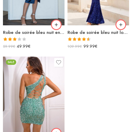
Robe de soirée bleu nuit en satin asymétrique fendue mi longue
Robe de soirée bleu nuit longue à paillettes sirène épaules dénudées avec chaînettes sur les épaules
Note
Note
4.50
49.99
€
99.99
€
59.99
€
109.99
€
3.00
sur 5
sur 5
SALE