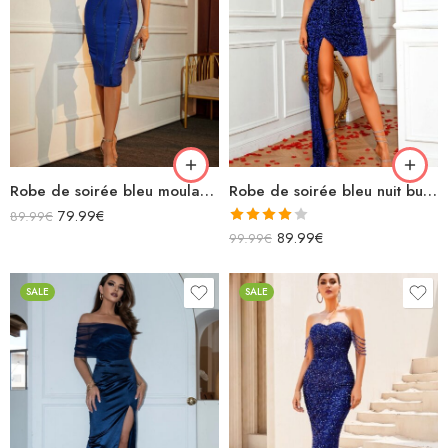
Robe de soirée bleu moulante midi à bretelles décolleté à paillettes
Robe de soirée bleu nuit bustier courte à paillettes avec fente asymétrique
79.99
€
89.99
€
Note
89.99
€
99.99
€
4.00
sur
5
SALE
SALE