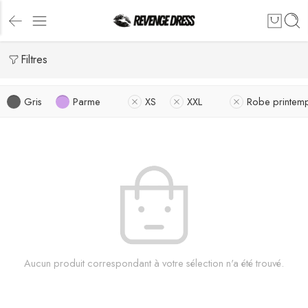
Filtres
Gris
Parme
XS
XXL
Robe printem
Aucun produit correspondant à votre sélection n'a été trouvé.