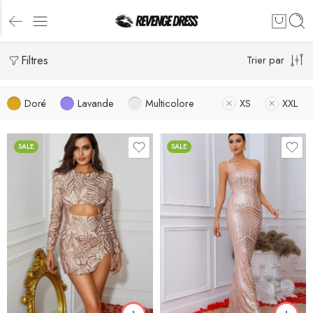
Filtres
Trier par
Doré
Lavande
Multicolore
XS
XXL
SALE
SALE