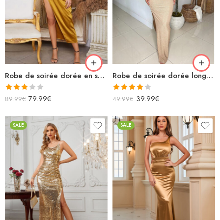
Robe de soirée dorée en satin longue bustier fendue
Robe de soirée dorée longue avec découpes fendue paillettes
Note
Note
79.99
€
39.99
€
89.99
€
49.99
€
3.00
4.00
sur
sur 5
5
SALE
SALE