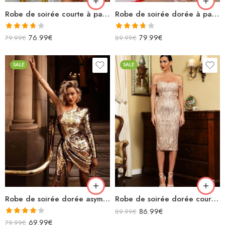
Robe de soirée courte à paillettes découpe manches longues blanche et dorée
Robe de soirée dorée à paillettes asymétrique sans manches longue sirène
Note
Note
76.99
€
79.99
€
79.99
€
89.99
€
3.67
sur
3.67
sur
5
5
SALE
SALE
Robe de soirée dorée asymétrique à sequins avec traîne sur le coté
Robe de soirée dorée courte à motifs épaules dénudées décolleté
86.99
€
89.99
€
Note
69.99
€
79.99
€