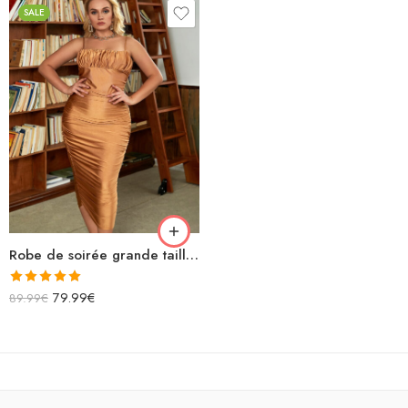
SALE
Robe de soirée grande taille dorée midi bretelles en satin
Note
5.00
79.99
€
89.99
€
sur 5