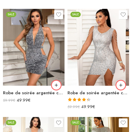
4.00
sur
5
SALE
SALE
Robe de soirée argentée courte à paillettes licou décolleté dos nu
Robe de soirée argentée courte avec paillettes fendue avec chaînettes épaules
49.99
€
59.99
€
Note
4.33
49.99
€
59.99
€
sur 5
SALE
SALE