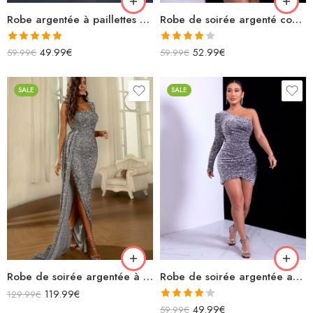
Robe argentée à paillettes asymétrique fendue
Robe de soirée argenté courte patineuse à paillettes sans manches décolleté
Note
5.00
Note
49.99
€
52.99
€
59.99
€
59.99
€
sur 5
4.00
sur
5
SALE
SALE
Robe de soirée argentée à paillettes asymétrique fendue avec traîne
Robe de soirée argentée asymétrique courte à paillettes
119.99
€
129.99
€
Note
49.99
€
59.99
€