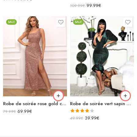
Note
99.99
€
109.99
€
3.00
sur 5
SALE
SALE
Robe de soirée rose gold courte fendue asymétrique sans manches à paillettes
Robe de soirée vert sapin midi moulante rayée avec froufrous col v manches bouffantes
69.99
€
79.99
€
Note
39.99
€
49.99
€
4.00
sur
5