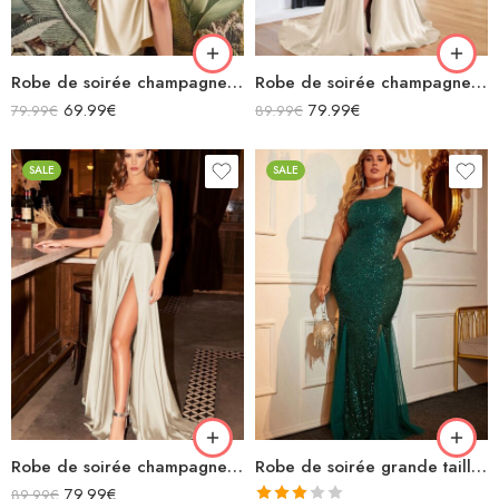
Robe de soirée champagne en satin col bénitier mi longue fendue à bretelles sans manches
Robe de soirée champagne en satin décolleté carré longue fendue sirène
69.99
€
79.99
€
79.99
€
89.99
€
SALE
SALE
Robe de soirée champagne en satin fluide col bénitier bretelles longue fendue
Robe de soirée grande taille verte émeraude asymétrique longue sirène à paillettes
79.99
€
89.99
€