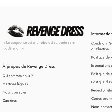
Informatio
» La
vengeance
est une robe qui se porte sans
Conditions G
modération. «
d’Utilisation
Politique de
Informations 
À propos de Revenge Dress
Politique de c
Qui sommes-nous ?
Politique d’e
Mentions légales
Réduction étu
Nous contacter
Codes prom
Carrières
Nous contact