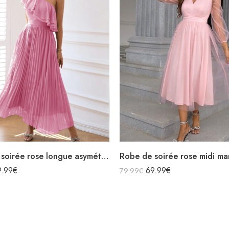
Robe de soirée rose longue asymétrique avec volants plissée
9.99
€
69.99
€
79.99
€