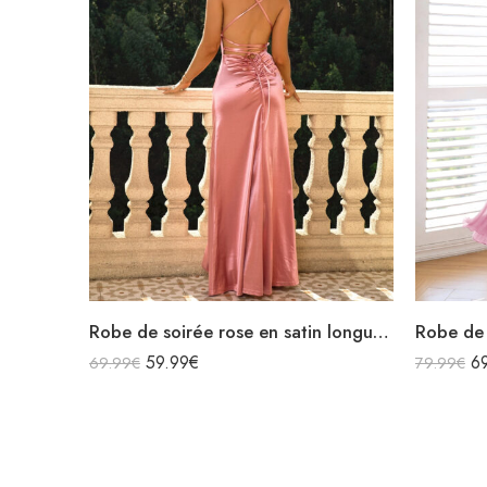
Robe de soirée rose en satin longue fendue col bénitier bretelles spaghettis croisées dans le dos avec lacets
59.99
€
6
69.99
€
79.99
€