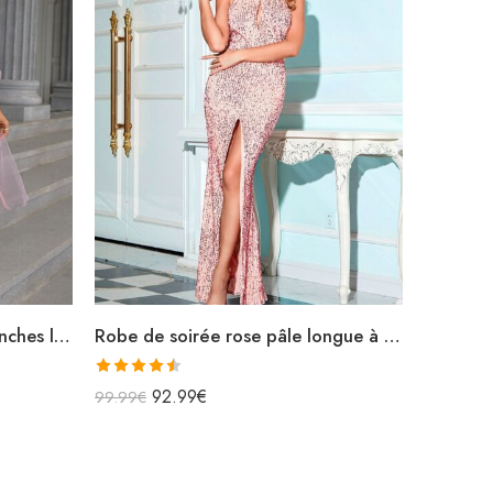
Robe de soirée rose midi manches longues transparentes col v
Robe de soirée rose pâle longue à paillettes ras du cou fendue sequins
Note
4.50
92.99
€
99.99
€
sur 5