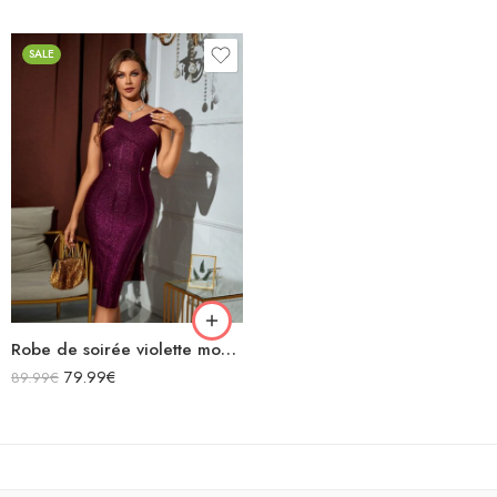
3.67
sur
5
SALE
Robe de soirée violette moulante midi à bretelles croisées sur le décolleté
79.99
€
89.99
€