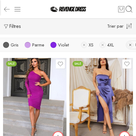
Filtres
Trier par
Gris
Parme
Violet
XS
4XL
SALE
SALE