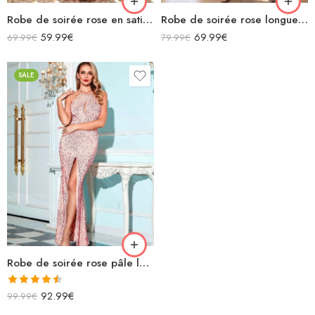
Robe de soirée rose en satin longue fendue col bénitier bretelles spaghettis croisées dans le dos avec lacets
Robe de soirée rose longue asymétrique avec volants plissée
59.99
€
69.99
€
69.99
€
79.99
€
SALE
Robe de soirée rose pâle longue à paillettes ras du cou fendue sequins
Note
4.50
92.99
€
99.99
€
sur 5