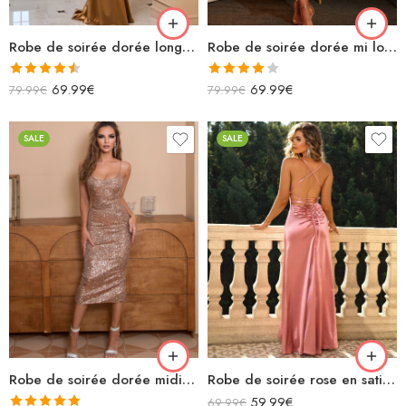
Robe de soirée dorée longue sirène asymétrique dos nu avec découpes en satin
Robe de soirée dorée mi longue sans manches col v avec franges à paillettes
Note
4.50
Note
69.99
€
69.99
€
79.99
€
79.99
€
sur 5
4.00
sur
5
SALE
SALE
Robe de soirée dorée midi bretelles spaghettis à paillettes avec lacets dans le dos
Robe de soirée rose en satin longue fendue col bénitier bretelles spaghettis croisées dans le dos avec lacets
59.99
€
69.99
€