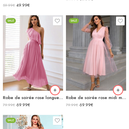
Note
5.00
49.99
€
59.99
€
sur 5
SALE
SALE
Robe de soirée rose longue asymétrique avec volants plissée
Robe de soirée rose midi manches longues transparentes col v
69.99
€
69.99
€
79.99
€
79.99
€
SALE