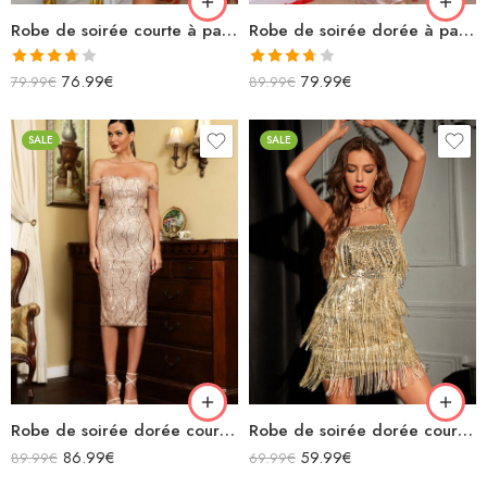
Robe de soirée courte à paillettes découpe manches longues blanche et dorée
Robe de soirée dorée à paillettes asymétrique sans manches longue sirène
Note
Note
76.99
€
79.99
€
79.99
€
89.99
€
3.67
sur
3.67
sur
5
5
SALE
SALE
Robe de soirée dorée courte à motifs épaules dénudées décolleté
Robe de soirée dorée courte à sequins avec franges et bretelles
86.99
€
59.99
€
89.99
€
69.99
€