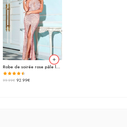
Robe de soirée rose pâle longue à paillettes ras du cou fendue sequins
Note
4.50
92.99
€
99.99
€
sur 5