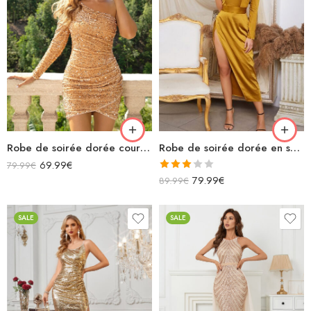
Robe de soirée dorée courte asymétrique manche longue à paillettes
Robe de soirée dorée en satin longue bustier fendue
69.99
€
79.99
€
Note
79.99
€
89.99
€
3.00
sur 5
SALE
SALE