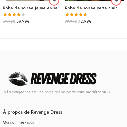
Robe de soirée jaune en satin longue fendue bretelles spaghettis col bénitier lacets dans le dos
Robe de soirée verte clair asymétrique courte à paillettes fendue avec découpe sans manches
Note
Note
4.67
59.99
€
72.99
€
69.99
€
79.99
€
4.00
sur
sur 5
5
» La
vengeance
est une robe qui se porte sans modération. «
À propos de Revenge Dress
Qui sommes-nous ?