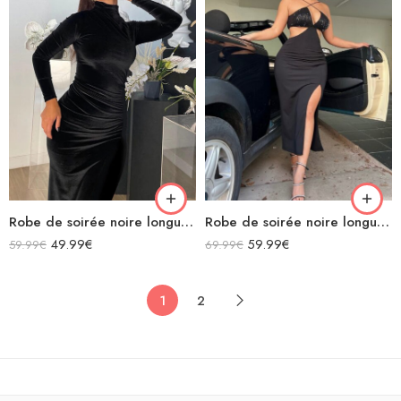
Robe de soirée noire longue moulante en velours manches longues col montant
Robe de soirée noire longue moulante fendue avec découpe bretelles croisées décolleté lacets dans le dos
49.99
€
59.99
€
59.99
€
69.99
€
1
2