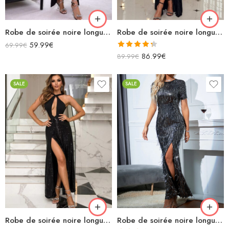
Robe de soirée noire longue fendue en satin bretelles avec volants
Robe de soirée noire longue fendue en velours épaules dénudées
59.99
€
69.99
€
Note
4.33
86.99
€
89.99
€
sur 5
SALE
SALE
Robe de soirée noire longue licou sexy décolletée avec découpes à paillettes fendue dos nu
Robe de soirée noire longue manches courtes fendue paillettes dos nue