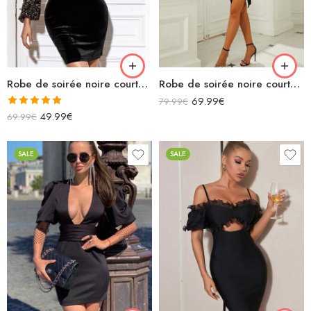
Robe de soirée noire courte en velours manches longues avec paillettes col rond
Robe de soirée noire courte fendue asymétrique bretelles avec volants
69.99
€
79.99
€
Note
5.00
49.99
€
69.99
€
sur 5
SALE
SALE