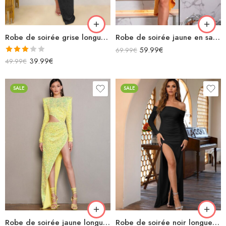
Robe de soirée grise longue avec découpes fendue paillettes
Robe de soirée jaune en satin moulante midi asymétrique manches longues avec découpe
59.99
€
69.99
€
Note
39.99
€
49.99
€
3.00
sur 5
SALE
SALE
Robe de soirée jaune longue moulante à paillettes manches longues avec découpe fendue
Robe de soirée noir longue épaules dénudées fendue manches longues