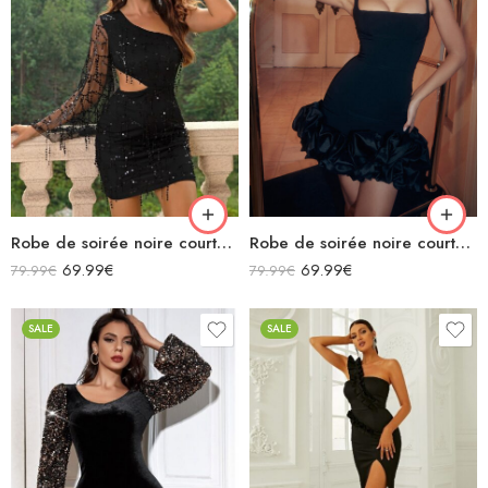
Robe de soirée noire courte asymétrique manches longue transparente avec paillettes et découpe
Robe de soirée noire courte col carré bretelles moulante avec froufrous
69.99
€
69.99
€
79.99
€
79.99
€
SALE
SALE