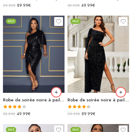
89.99
€
49.99
€
99.99
€
59.99
€
SALE
SALE
Robe de soirée noire à paillettes asymétrique fendue
Robe de soirée noire à paillettes asymétrique manche longue XXL fendue
Note
Note
4.33
49.99
€
89.99
€
59.99
€
99.99
€
4.00
sur
sur 5
5
SALE
SALE