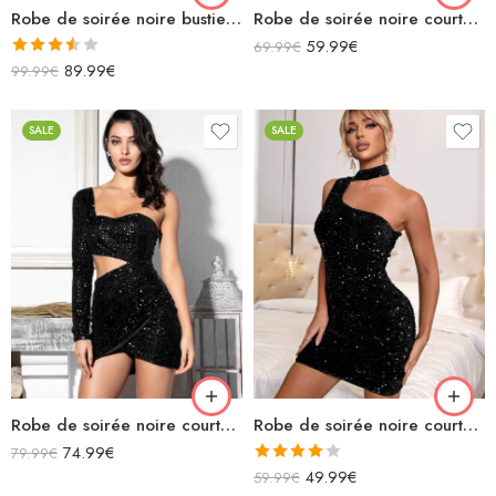
Robe de soirée noire bustier courte à paillettes avec fente asymétrique
Robe de soirée noire courte à franges asymétrique sans manches à paillettes ajourée
59.99
€
69.99
€
Note
89.99
€
99.99
€
3.50
sur
5
SALE
SALE
Robe de soirée noire courte à paillettes asymétrique manche longue découpe
Robe de soirée noire courte à paillettes asymétrique ras du cou sans manches moulante
74.99
€
79.99
€
Note
49.99
€
59.99
€