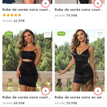
Robe de soirée noire courte manches bouffantes et résilles décolleté v dos nu
Robe de soirée noire courte moulante à volants sexy avec découpe sans manches bretelles spaguettis
79.99
€
89.99
€
Note
5.00
42.99
€
59.99
€
sur 5
SALE
SALE
Robe de soirée noire courte moulante sans manches à paillettes avec découpe bretelles spaguettis
Robe de soirée noire en satin sexy bretelles spaghettis décolletée fendue à franges
49.99
€
59.99
€
59.99
€
69.99
€