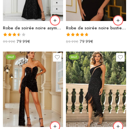
Robe de soirée noire asymétrique longue à paillettes fendue
Robe de soirée noire bustier avec perles midi fendue
Note
Note
4.67
79.99
€
79.99
€
99.99
€
89.99
€
3.50
sur
sur 5
5
SALE
SALE