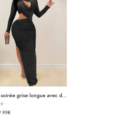
Robe de soirée grise longue avec découpes fendue paillettes
9.99
€