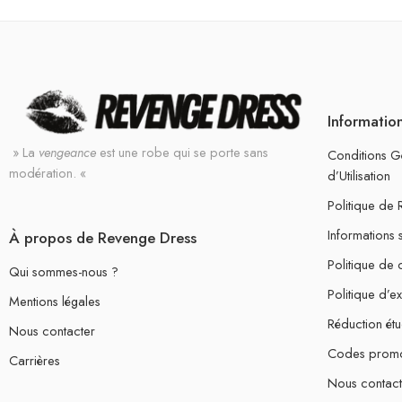
Informatio
» La
vengeance
est une robe qui se porte sans
Conditions G
modération. «
d’Utilisation
Politique de
Informations 
À propos de Revenge Dress
Politique de c
Qui sommes-nous ?
Politique d’e
Mentions légales
Réduction étu
Nous contacter
Codes prom
Carrières
Nous contact