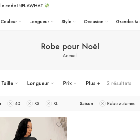
c le code INFLAWHAT
Couleur
Longueur
Style
Occasion
Grandes tai
Robe pour Noël
Accueil
Taille
Longueur
Prix
Plus +
2 résultats
e
40
XS
XL
Saison
Robe automne