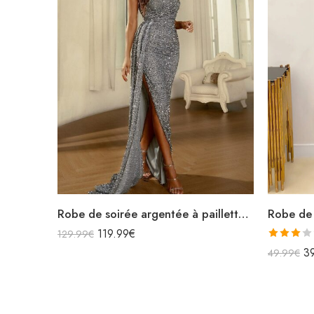
Robe de soirée argentée à paillettes asymétrique fendue avec traîne
119.99
€
129.99
€
Note
3
49.99
€
3.00
sur 5