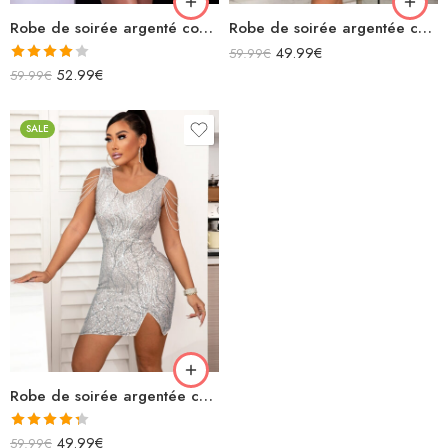
Robe de soirée argenté courte patineuse à paillettes sans manches décolleté
Robe de soirée argentée courte à paillettes licou décolleté dos nu
49.99
€
59.99
€
Note
52.99
€
59.99
€
4.00
sur
5
SALE
Robe de soirée argentée courte avec paillettes fendue avec chaînettes épaules
Note
4.33
49.99
€
59.99
€