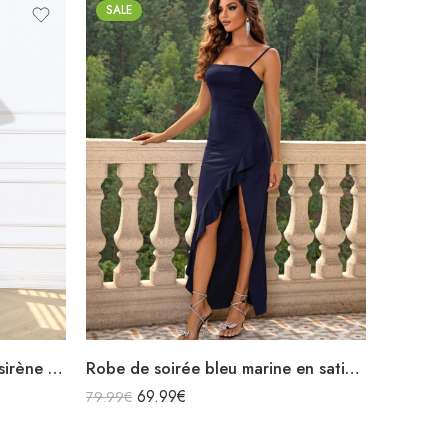
SALE
Robe de soirée bleu longue sirène col v manches longues
Robe de soirée bleu marine en satin longue bretelles spaghettis fendue à volants col carré
69.99
€
79.99
€