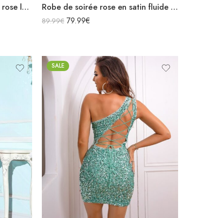
Robe de soirée grande taille rose longue sirène sans manches chaînettes aux épaules décolleté v
Robe de soirée rose en satin fluide col bénitier bretelles longue fendue
79.99
€
89.99
€
SALE