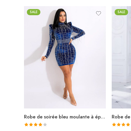
SALE
SALE
Robe de soirée bleu moulante à épaulettes manches longues avec perles et cristaux col roulé