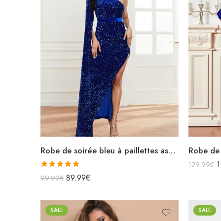
Robe de soirée bleu à paillettes asymétrique manche longue XXL fendue
1
129.99
€
Note
5.00
89.99
€
99.99
€
sur 5
SALE
SALE