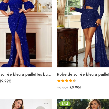
Robe de soirée bleu à paillettes bustier épaules dénudées manches courtes bouffantes fendue sirène
19.99
€
Note
4.50
89.99
€
99.99
€
sur 5
SALE