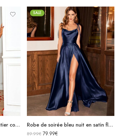
SALE
Robe de soirée bleu nuit bustier courte à paillettes avec fente asymétrique
Robe de soirée bleu nuit en satin fluide col bénitier bretelles longue fendue
79.99
€
89.99
€