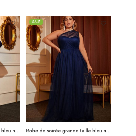
SALE
Robe de soirée grande taille bleu nuit à paillettes longue fendue manches longues
Robe de soirée grande taille bleu nuit longue fluide asymétrique décolleté avec voile