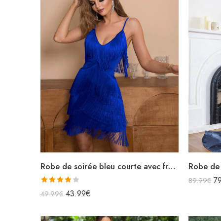
Robe de soirée bleu courte avec franges bretelles spaghettis
7
89.99
€
Note
43.99
€
49.99
€
4.00
sur
5