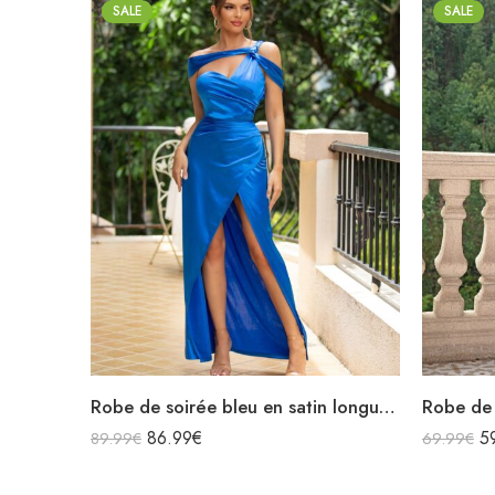
SALE
SALE
Robe de soirée bleu en satin longue asymétrique épaules dénudées fendue
86.99
€
5
89.99
€
69.99
€