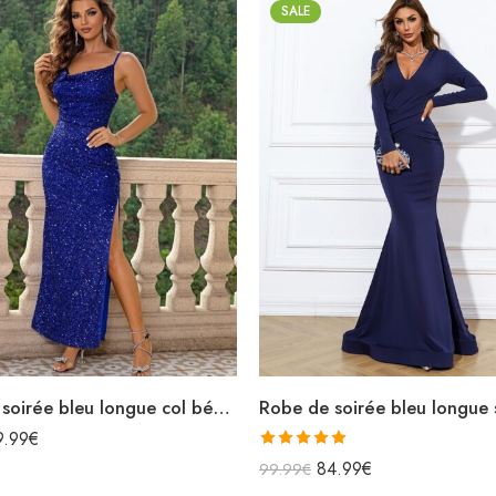
SALE
Robe de soirée bleu longue col bénitier bretelles spaghettis fendu à paillettes
9.99
€
Note
5.00
84.99
€
99.99
€
sur 5