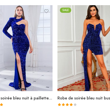
SALE
Robe de soirée bleu nuit à paillettes licou asymétrique manches longues fendue sirène