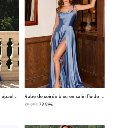
Robe de soirée bleu en satin épaules dénudées fendue
Robe de soirée bleu en satin fluide col bénitier bretelles longue fendue
79.99
€
89.99
€