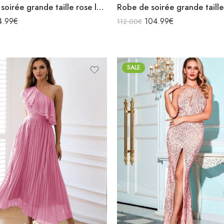
Robe de soirée grande taille rose longue sirène fendue décolleté bretelles spaghettis à sequins
4.99
€
104.99
€
112.00
€
SALE