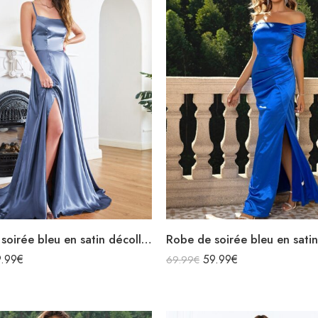
Robe de soirée bleu en satin décolleté carré longue fendue sirène
9.99
€
59.99
€
69.99
€