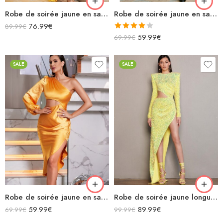
Robe de soirée jaune en satin longue asymétrique épaules dénudées fendue
Robe de soirée jaune en satin longue fendue bretelles spaghettis col bénitier lacets dans le dos
76.99
€
89.99
€
Note
59.99
€
69.99
€
4.00
sur
5
SALE
SALE
Robe de soirée jaune en satin moulante midi asymétrique manches longues avec découpe
Robe de soirée jaune longue moulante à paillettes manches longues avec découpe fendue
59.99
€
89.99
€
69.99
€
99.99
€