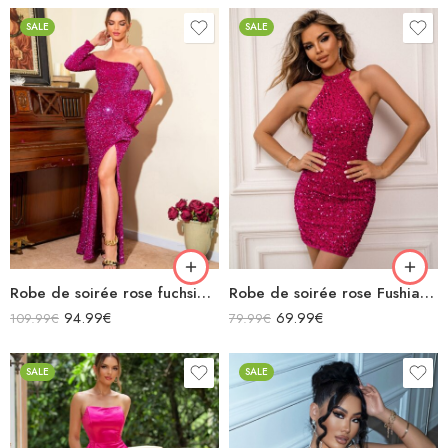
SALE
SALE
Robe de soirée rose fuchsia à paillettes bustier asymétrique manche longue fendue à volants
Robe de soirée rose Fushia courte licou sans manches moulante à paillettes
94.99
€
69.99
€
109.99
€
79.99
€
SALE
SALE