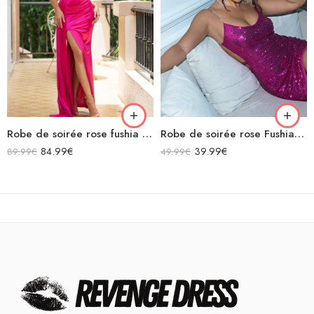
Robe de soirée rose fushia en satin longue bustier fendue
Robe de soirée rose Fushia sexy à paillettes bretelles spaghettis argentée dos nu avec découpe
84.99
€
39.99
€
89.99
€
49.99
€