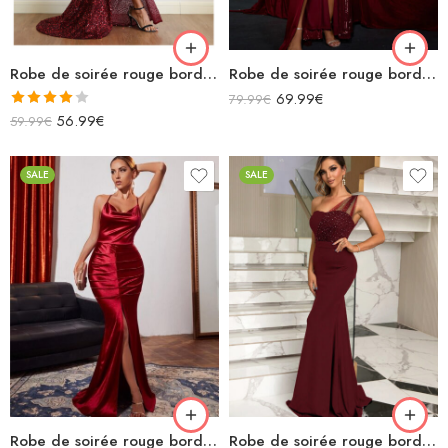
Robe de soirée rouge bordeaux longue à paillettes fendue manches longues
Robe de soirée rouge bordeaux longue fendue chic à paillettes
69.99
€
79.99
€
Note
56.99
€
59.99
€
4.00
sur
5
SALE
SALE
Robe de soirée rouge bordeaux longue sirène bretelles spaghettis croisées dans le dos en satin
Robe de soirée rouge bordeaux longue sirène bustier asymétrique sans manches à paillettes