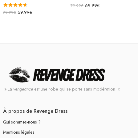
69.99
€
79.99
€
Note
4.67
69.99
€
79.99
€
sur 5
» La
vengeance
est une robe qui se porte sans modération. «
À propos de Revenge Dress
Qui sommes-nous ?
Mentions légales