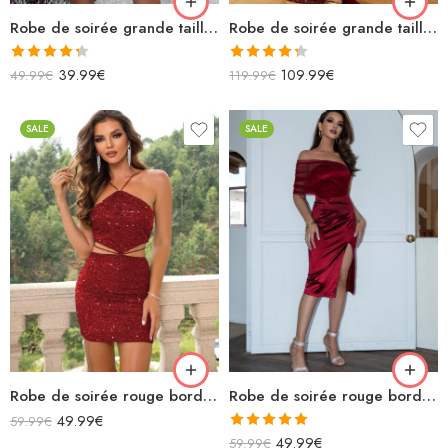
Robe de soirée grande taille noir et rouge bordeaux à paillettes sans manches décolleté v courte
Robe de soirée grande taille rouge bordeaux longue à paillettes asymétrique sans manches en velours avec traîne
Note
4.33
Note
4.33
39.99
€
109.99
€
49.99
€
119.99
€
sur 5
sur 5
SALE
SALE
Robe de soirée rouge bordeaux courte licou à paillettes avec découpes et lacets dans le dos
Robe de soirée rouge bordeaux en satin asymétrique fendue mi longue
49.99
€
59.99
€
Note
5.00
49.99
€
59.99
€