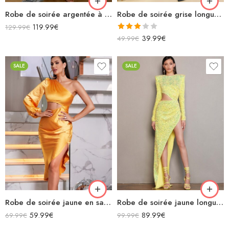
Robe de soirée argentée à paillettes asymétrique fendue avec traîne
Robe de soirée grise longue avec découpes fendue paillettes
119.99
€
129.99
€
Note
39.99
€
49.99
€
3.00
sur 5
SALE
SALE
Robe de soirée jaune en satin moulante midi asymétrique manches longues avec découpe
Robe de soirée jaune longue moulante à paillettes manches longues avec découpe fendue
59.99
€
89.99
€
69.99
€
99.99
€