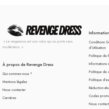
Informatio
» La
vengeance
est une robe qui se porte sans
Conditions G
modération. «
d’Utilisation
Politique de
Informations 
À propos de Revenge Dress
Politique de c
Qui sommes-nous ?
Politique d’e
Mentions légales
Réduction étu
Nous contacter
Codes prom
Carrières
Nous contact