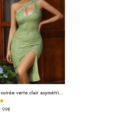
Robe de soirée verte clair asymétrique courte à paillettes fendue avec découpe sans manches
2.99
€