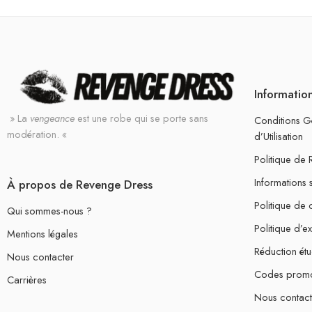
Informatio
» La
vengeance
est une robe qui se porte sans
Conditions G
modération. «
d’Utilisation
Politique de
Informations 
À propos de Revenge Dress
Politique de c
Qui sommes-nous ?
Politique d’e
Mentions légales
Réduction étu
Nous contacter
Codes prom
Carrières
Nous contact