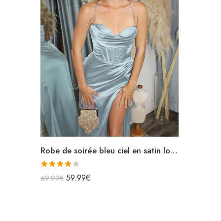
Robe de soirée bleu ciel en satin longue fendue bretelles spaghettis col bénitier lacets dans le dos
Note
59.99
€
69.99
€
4.00
sur
5