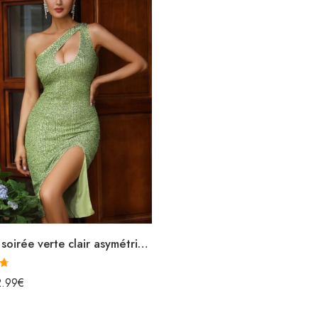
Robe de soirée verte clair asymétrique courte à paillettes fendue avec découpe sans manches
2.99
€