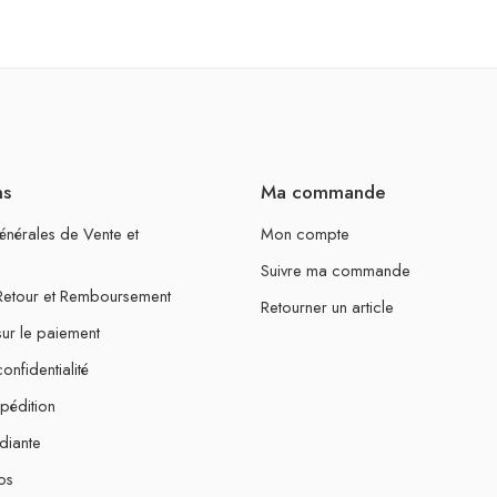
ns
Ma commande
énérales de Vente et
Mon compte
Suivre ma commande
 Retour et Remboursement
Retourner un article
sur le paiement
onfidentialité
xpédition
diante
os