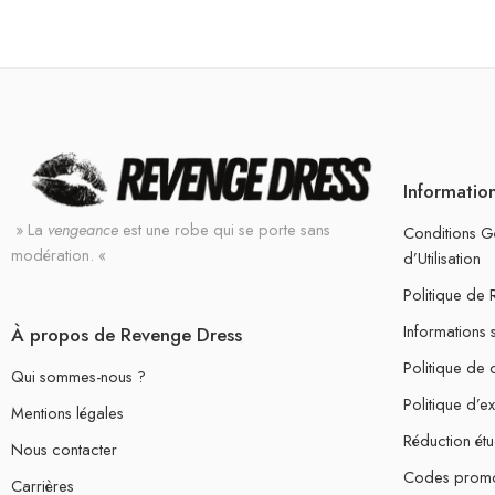
Informatio
» La
vengeance
est une robe qui se porte sans
Conditions G
modération. «
d’Utilisation
Politique de
Informations 
À propos de Revenge Dress
Politique de c
Qui sommes-nous ?
Politique d’e
Mentions légales
Réduction étu
Nous contacter
Codes prom
Carrières