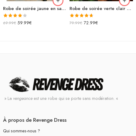
Robe de soirée jaune en satin longue fendue bretelles spaghettis col bénitier lacets dans le dos
Robe de soirée verte clair asymétrique courte à paillettes fendue avec découpe sans manches
Note
Note
4.67
59.99
€
72.99
€
69.99
€
79.99
€
4.00
sur
sur 5
5
» La
vengeance
est une robe qui se porte sans modération. «
À propos de Revenge Dress
Qui sommes-nous ?