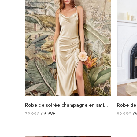
Robe de soirée champagne en satin col bénitier mi longue fendue à bretelles sans manches
69.99
€
7
79.99
€
89.99
€