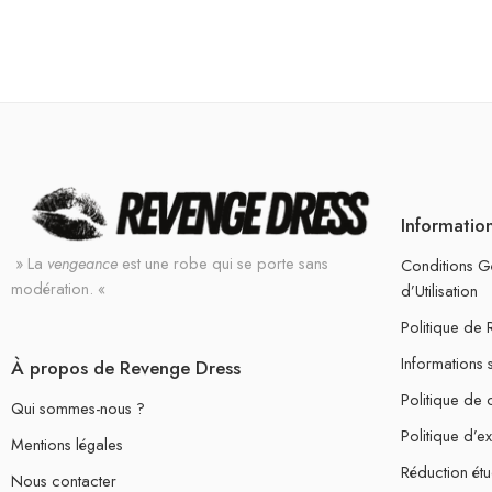
Informatio
» La
vengeance
est une robe qui se porte sans
Conditions G
modération. «
d’Utilisation
Politique de
Informations 
À propos de Revenge Dress
Politique de c
Qui sommes-nous ?
Politique d’e
Mentions légales
Réduction étu
Nous contacter