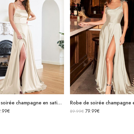
Robe de soirée champagne en satin décolleté carré longue fendue sirène
9.99
€
79.99
€
89.99
€