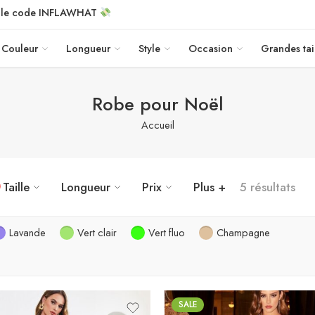
c le code INFLAWHAT
Couleur
Longueur
Style
Occasion
Grandes tai
Robe pour Noël
Accueil
Taille
Longueur
Prix
Plus +
5 résultats
Lavande
Vert clair
Vert fluo
Champagne
SALE