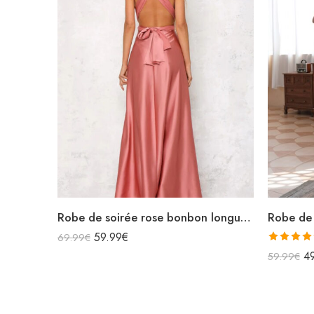
Robe de soirée rose bonbon longue en satin sans manches décolleté v bretelles croisées dans le dos
59.99
€
69.99
€
Note
5.0
4
59.99
€
sur 5