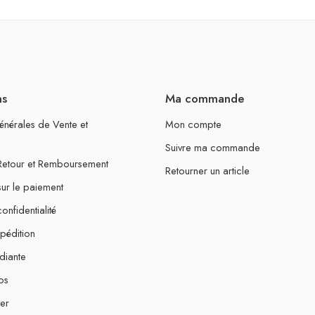
ns
Ma commande
énérales de Vente et
Mon compte
Suivre ma commande
 Retour et Remboursement
Retourner un article
sur le paiement
onfidentialité
xpédition
diante
os
er