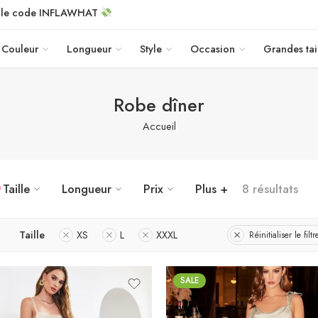
c le code INFLAWHAT
Couleur
Longueur
Style
Occasion
Grandes tai
Robe dîner
Accueil
Taille
Longueur
Prix
Plus +
8 résultats
Taille
XS
L
XXXL
Réinitialiser le filtr
SALE