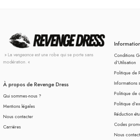
Informatio
» La
vengeance
est une robe qui se porte sans
Conditions G
modération. «
d’Utilisation
Politique de
Informations 
À propos de Revenge Dress
Politique de c
Qui sommes-nous ?
Politique d’e
Mentions légales
Réduction étu
Nous contacter
Codes prom
Carrières
Nous contact