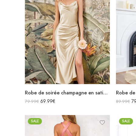
Robe de soirée champagne en satin col bénitier mi longue fendue à bretelles sans manches
69.99
€
7
79.99
€
89.99
€
SALE
SALE