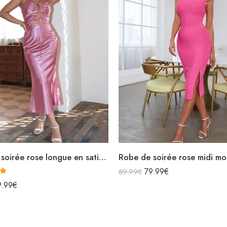
Robe de soirée rose longue en satin bretelles spaghettis avec découpes
79.99
€
89.99
€
0
9.99
€