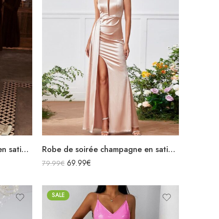
Robe de soirée champagne en satin fluide col bénitier bretelles longue fendue
Robe de soirée champagne en satin longue fendue à bretelles
69.99
€
79.99
€
SALE