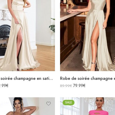
Robe de soirée champagne en satin décolleté carré longue fendue sirène
9.99
€
79.99
€
89.99
€
SALE