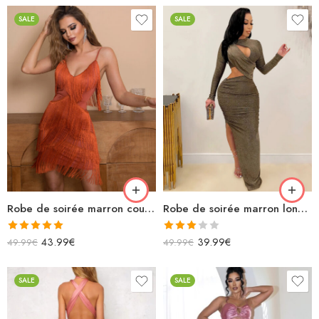
SALE
SALE
Robe de soirée marron courte avec franges bretelles spaghettis
Robe de soirée marron longue avec découpes fendue paillettes
Note
5.00
Note
43.99
€
39.99
€
49.99
€
49.99
€
sur 5
3.00
sur 5
SALE
SALE