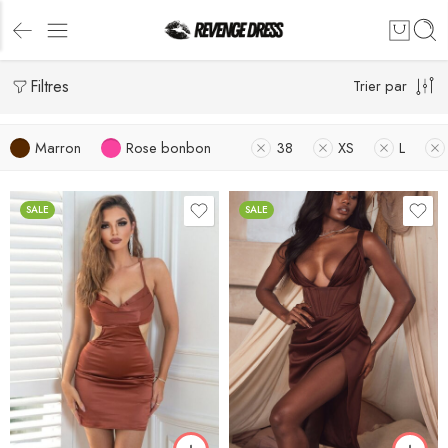
Filtres
Trier par
Marron
Rose bonbon
38
XS
L
SALE
SALE