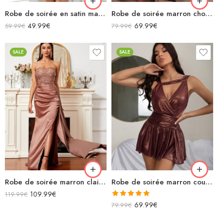
Robe de soirée en satin marron courte avec découpes col bénitier brettelles spaghettis
Robe de soirée marron chocolat midi moulante en satin décolleté sans manches fendue drapée
49.99
€
69.99
€
59.99
€
79.99
€
SALE
SALE
Robe de soirée marron clair à paillettes bustier en satin sans manches
Robe de soirée marron courte avec découpes sans manches dos nu trapèze
109.99
€
119.99
€
Note
5.00
69.99
€
79.99
€
sur 5