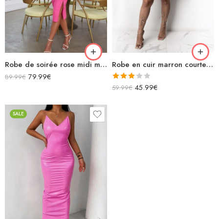
Robe de soirée rose midi moulante fendue manches courtes découpe sexy avec chaînette zigzag dans le dos
Robe en cuir marron courte avec volants décolleté v manches longue
79.99
€
89.99
€
Note
45.99
€
59.99
€
3.00
sur 5
SALE