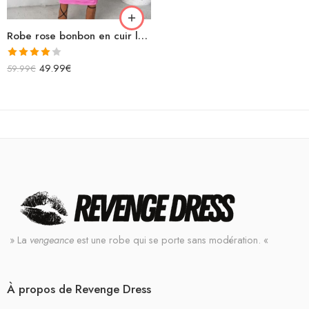
Robe rose bonbon en cuir longue bretelles spaghettis
Note
49.99
€
59.99
€
4.00
sur
5
» La
vengeance
est une robe qui se porte sans modération. «
À propos de Revenge Dress