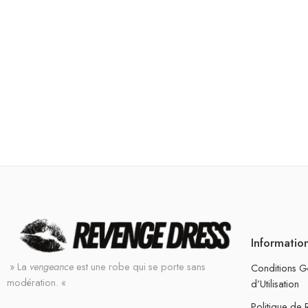
Informatio
» La
vengeance
est une robe qui se porte sans
Conditions G
modération. «
d’Utilisation
Politique de