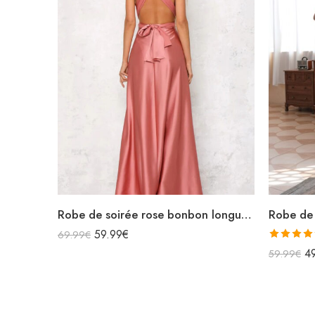
Robe de soirée rose bonbon longue en satin sans manches décolleté v bretelles croisées dans le dos
59.99
€
69.99
€
Note
5.0
4
59.99
€
sur 5