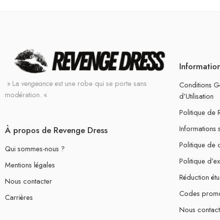
Informatio
» La
vengeance
est une robe qui se porte sans
Conditions G
modération. «
d’Utilisation
Politique de
Informations 
À propos de Revenge Dress
Politique de c
Qui sommes-nous ?
Politique d’e
Mentions légales
Réduction étu
Nous contacter
Codes prom
Carrières
Nous contact