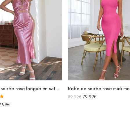
Robe de soirée rose longue en satin bretelles spaghettis avec découpes
79.99
€
89.99
€
0
9.99
€