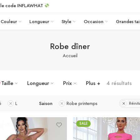
c le code INFLAWHAT
Couleur
Longueur
Style
Occasion
Grandes tai
Robe dîner
Accueil
Taille
Longueur
Prix
Plus +
4 résultats
6
L
Saison
Robe printemps
Réinitia
SALE