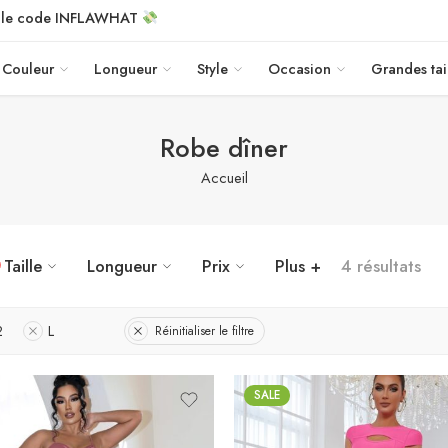
c le code INFLAWHAT
Couleur
Longueur
Style
Occasion
Grandes tai
Robe dîner
Accueil
Taille
Longueur
Prix
Plus +
4 résultats
2
L
Réinitialiser le filtre
SALE