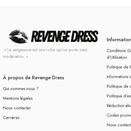
Informatio
» La
vengeance
est une robe qui se porte sans
Conditions G
modération. «
d’Utilisation
Politique de
Informations 
À propos de Revenge Dress
Politique de c
Qui sommes-nous ?
Politique d’e
Mentions légales
Réduction étu
Nous contacter
Codes prom
Carrières
Nous contact