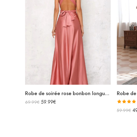
Robe de soirée rose bonbon longue en satin sans manches décolleté v bretelles croisées dans le dos
59.99
€
69.99
€
Note
5.0
4
59.99
€
sur 5