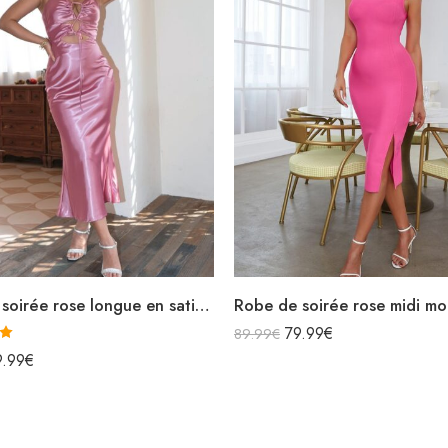
Robe de soirée rose longue en satin bretelles spaghettis avec découpes
79.99
€
89.99
€
0
9.99
€