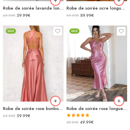
Robe de soirée lavande longue dos nu bretelles spaghetti
Robe de soirée ocre longue en velours manches longues
59.99
€
89.99
€
69.99
€
99.99
€
SALE
SALE
Robe de soirée rose bonbon longue en satin sans manches décolleté v bretelles croisées dans le dos
Robe de soirée rose longue en satin bretelles spaghettis avec découpes
59.99
€
69.99
€
Note
5.00
49.99
€
59.99
€
sur 5