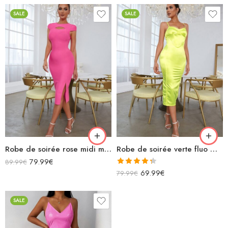
SALE
SALE
Robe de soirée rose midi moulante fendue manches courtes découpe sexy avec chaînette zigzag dans le dos
Robe de soirée verte fluo midi décolleté bretelles spaghettis en satin
79.99
€
89.99
€
Note
4.33
69.99
€
79.99
€
sur 5
SALE