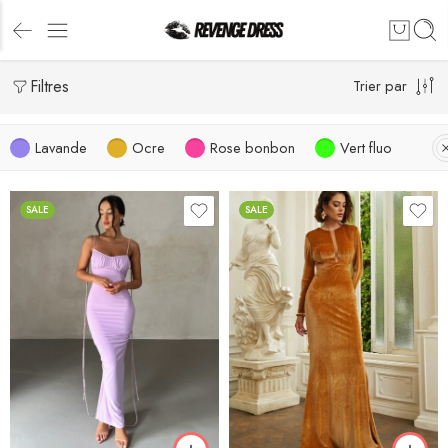
Filtres
Trier par
Lavande
Ocre
Rose bonbon
Vert fluo
SALE
SALE