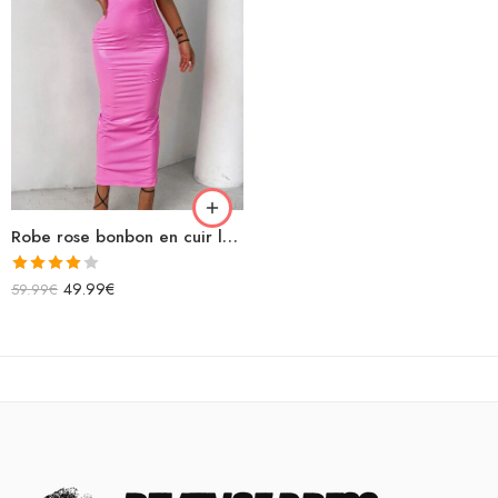
Robe rose bonbon en cuir longue bretelles spaghettis
Note
49.99
€
59.99
€
4.00
sur
5