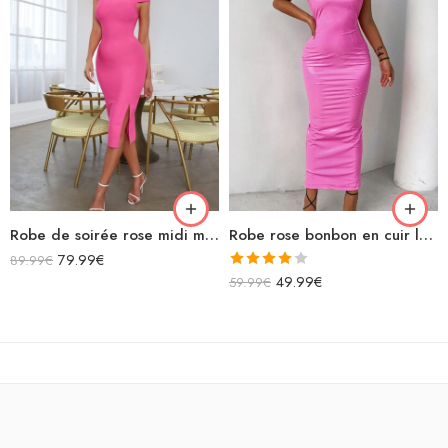
Robe de soirée rose midi moulante fendue manches courtes découpe sexy avec chaînette zigzag dans le dos
Robe rose bonbon en cuir longue bretelles spaghettis
79.99
€
89.99
€
Note
49.99
€
59.99
€
4.00
sur
5