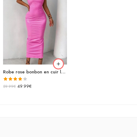
Robe rose bonbon en cuir longue bretelles spaghettis
Note
49.99
€
59.99
€
4.00
sur
5