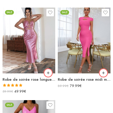
4.00
sur
5
SALE
SALE
Robe de soirée rose longue en satin bretelles spaghettis avec découpes
Robe de soirée rose midi moulante fendue manches courtes découpe sexy avec chaînette zigzag dans le dos
79.99
€
89.99
€
Note
5.00
49.99
€
59.99
€
sur 5
SALE