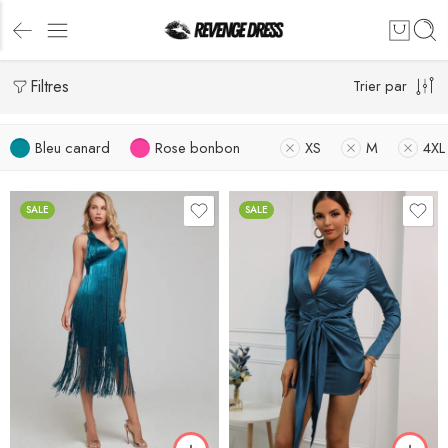
Filtres
Trier par
Bleu canard
Rose bonbon
XS
M
4XL
SALE
SALE