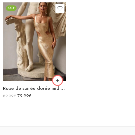
SALE
Robe de soirée dorée midi avec découpes sexy sans manches décolleté carré
79.99
€
89.99
€