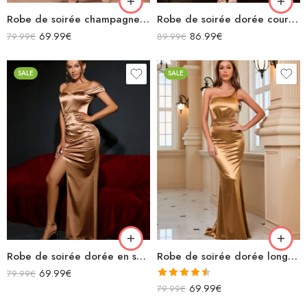
Robe de soirée champagne en satin longue fendue à bretelles
Robe de soirée dorée courte à motifs épaules dénudées décolleté
69.99
€
86.99
€
79.99
€
89.99
€
SALE
SALE
Robe de soirée dorée en satin longue fendue épaules dénudées
Robe de soirée dorée longue sirène asymétrique dos nu avec découpes en satin
69.99
€
79.99
€
Note
4.50
69.99
€
79.99
€
sur 5