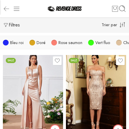
Filtres
Trier par
Bleu roi
Doré
Rose saumon
Vert fluo
Ch
SALE
SALE