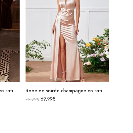
Robe de soirée champagne en satin fluide col bénitier bretelles longue fendue
Robe de soirée champagne en satin longue fendue à bretelles
69.99
€
79.99
€