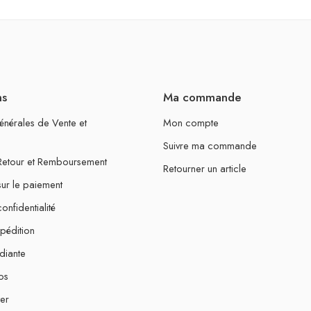
ns
Ma commande
énérales de Vente et
Mon compte
Suivre ma commande
 Retour et Remboursement
Retourner un article
sur le paiement
onfidentialité
xpédition
diante
os
er