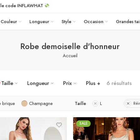
c le code INFLAWHAT
Couleur
Longueur
Style
Occasion
Grandes tai
Robe demoiselle d'honneur
Accueil
Taille
Longueur
Prix
Plus +
6 résultats
 brique
Champagne
Taille
L
Réin
SALE