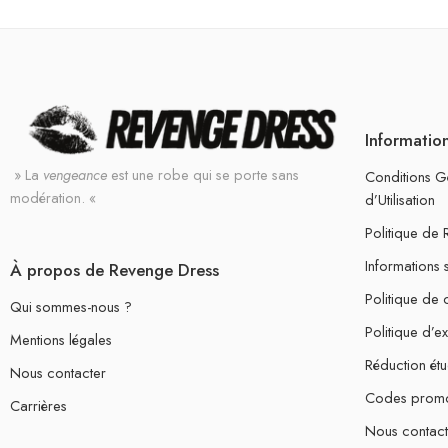
Informatio
» La
vengeance
est une robe qui se porte sans
Conditions G
modération. «
d’Utilisation
Politique de
Informations 
À propos de Revenge Dress
Politique de c
Qui sommes-nous ?
Politique d’e
Mentions légales
Réduction étu
Nous contacter
Codes prom
Carrières
Nous contact