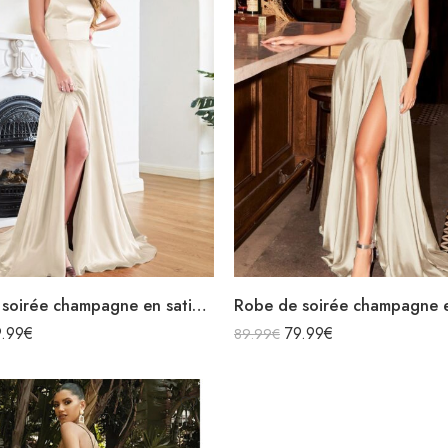
Robe de soirée champagne en satin décolleté carré longue fendue sirène
9.99
€
79.99
€
89.99
€