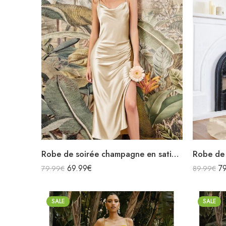
Robe de soirée champagne en satin col bénitier mi longue fendue à bretelles sans manches
69.99
€
7
79.99
€
89.99
€
SALE
SALE