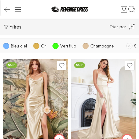
Filtres
Trier par
Bleu ciel
Or
Vert fluo
Champagne
S
SALE
SALE