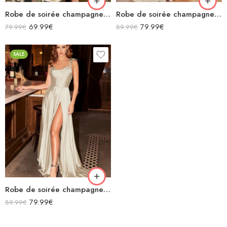
Robe de soirée champagne en satin col bénitier mi longue fendue à bretelles sans manches
Robe de soirée champagne en satin décolleté carré longue fendue sirène
69.99
€
79.99
€
79.99
€
89.99
€
SALE
Robe de soirée champagne en satin fluide col bénitier bretelles longue fendue
79.99
€
89.99
€