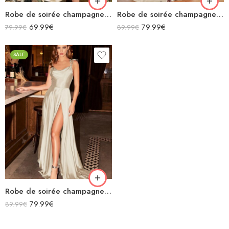
Robe de soirée champagne en satin col bénitier mi longue fendue à bretelles sans manches
Robe de soirée champagne en satin décolleté carré longue fendue sirène
69.99
€
79.99
€
79.99
€
89.99
€
SALE
Robe de soirée champagne en satin fluide col bénitier bretelles longue fendue
79.99
€
89.99
€