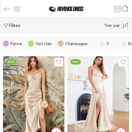
Filtres
Trier par
Parme
Vert clair
Champagne
S
R
SALE
SALE