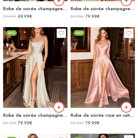
Robe de soirée champagne en satin col bénitier mi longue fendue à bretelles sans manches
Robe de soirée champagne en satin décolleté carré longue fendue sirène
69.99
€
79.99
€
79.99
€
89.99
€
SALE
SALE
Robe de soirée champagne en satin fluide col bénitier bretelles longue fendue
Robe de soirée rose en satin fluide col bénitier bretelles longue fendue
79.99
€
79.99
€
89.99
€
89.99
€