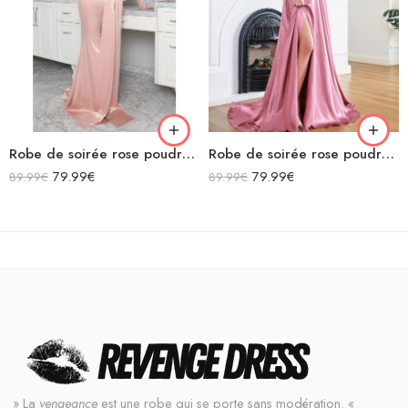
Robe de soirée rose poudré col carré moulante sirène avec nœud géant dans le dos avec traîne en satin
Robe de soirée rose poudré en satin décolleté carré longue fendue sirène
79.99
€
79.99
€
89.99
€
89.99
€
» La
vengeance
est une robe qui se porte sans modération. «