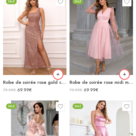
SALE
SALE
Robe de soirée rose gold courte fendue asymétrique sans manches à paillettes
Robe de soirée rose midi manches longues transparentes col v
69.99
€
69.99
€
79.99
€
79.99
€
SALE
SALE