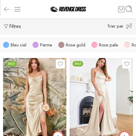
Filtres
Trier par
Bleu ciel
Parme
Rose gold
Rose pale
R
SALE
SALE